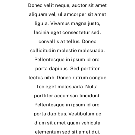
Donec velit neque, auctor sit amet
aliquam vel, ullamcorper sit amet
ligula. Vivamus magna justo,
lacinia eget consectetur sed,
convallis at tellus. Donec
sollicitudin molestie malesuada.
Pellentesque in ipsum id orci
porta dapibus. Sed porttitor
lectus nibh. Donec rutrum congue
leo eget malesuada. Nulla
porttitor accumsan tincidunt.
Pellentesque in ipsum id orci
porta dapibus. Vestibulum ac
diam sit amet quam vehicula
elementum sed sit amet dui.