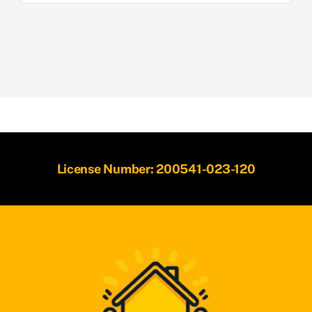
License Number: 200541-023-120